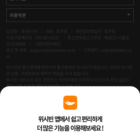
이용약관
상호명 : (주)위시빈
대표 : 최주영
개인정보책임자 : 최주영
사업자등록번호 : 599-88-01021
통신판매업신고번호 : 제2023-서울강
남-05908호
사업자정보확인
광고 및 제휴 :
support@wishbeen.com
고객센터 : cs@wishbeen.co
m
위시빈은 통신판매중개자이며 통신판매의 당사자가 아닙니다. 따라서 위시빈
은 상품·거래정보에 대하여 책임을 지지 않습니다.
위시빈 서비스의 모든 콘텐츠는 저작자에게 저작권이 있으므로 무단 업로드
혹은 사용 시 법적 책임이 발생할 수 있습니다.
Venture Enterprise
위시빈 앱에서 쉽고 편리하게
더 많은 기능을 이용해보세요 !