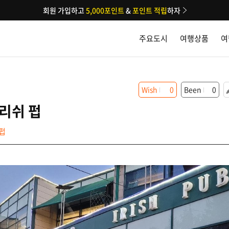
회원 가입하고
5,000포인트
&
포인트 적립
하자
주요도시
여행상품
여
Wish
0
Been
0
리쉬 펍
펍