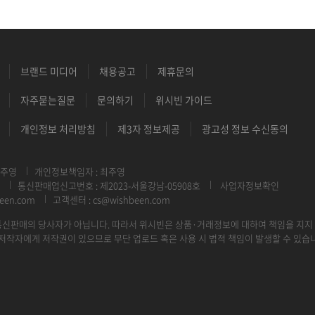
브랜드 미디어
채용공고
제휴문의
자주묻는질문
문의하기
위시빈 가이드
개인정보 처리방침
제3자 정보제공
광고성 정보 수신동의
최주영
개인정보책임자 : 최주영
통신판매업신고번호 : 제2023-서울강남-05908호
사업자정보확인
een.com
고객센터 : cs@wishbeen.com
신판매의 당사자가 아닙니다. 따라서 위시빈은 상품·거래정보에 대하여 책임을 지지
저작자에게 저작권이 있으므로 무단 업로드 혹은 사용 시 법적 책임이 발생할 수 있습