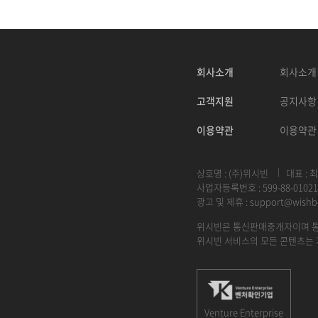
회사소개
회사소개
고객지원
공지사항
이용약관
이용약관
상호명 : (주)위시빈
대표 : 
사업자등록번호 : 599-88-01021
광고 및 제휴 :
support@wishb
위시빈은 통신판매중개자이며 통
위시빈 서비스의 모든 콘텐츠는 
Venture Enterprise