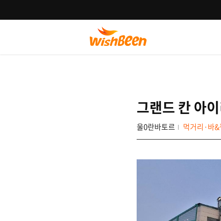
그랜드 칸 아이
울0란바토르
먹거리·바&