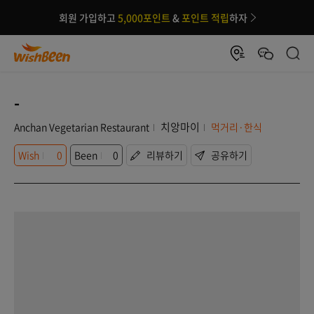
회원 가입하고
5,000포인트
&
포인트 적립
하자
-
치앙마이
Anchan Vegetarian Restaurant
먹거리·한식
Wish
0
Been
0
리뷰하기
공유하기