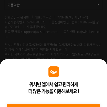
이용약관
상호명 : (주)위시빈
대표 : 최주영
개인정보책임자 : 최주영
사업자등록번호 : 599-88-01021
통신판매업신고번호 : 제2023-서울강
남-05908호
사업자정보확인
광고 및 제휴 :
support@wishbeen.com
고객센터 : cs@wishbeen.co
m
위시빈은 통신판매중개자이며 통신판매의 당사자가 아닙니다. 따라서 위시빈
은 상품·거래정보에 대하여 책임을 지지 않습니다.
위시빈 서비스의 모든 콘텐츠는 저작자에게 저작권이 있으므로 무단 업로드
혹은 사용 시 법적 책임이 발생할 수 있습니다.
Venture Enterprise
위시빈 앱에서 쉽고 편리하게
더 많은 기능을 이용해보세요 !