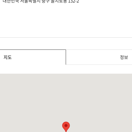
대한민국 서울특별시 중구 을지로동 132-2
지도
정보