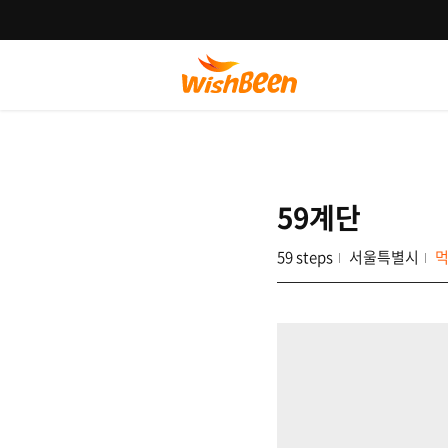
59계단
59 steps
서울특별시
먹