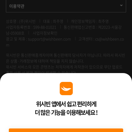
이용약관
상호명 : (주)위시빈
대표 : 최주영
개인정보책임자 : 최주영
사업자등록번호 : 599-88-01021
통신판매업신고번호 : 제2023-서울강
남-05908호
사업자정보확인
광고 및 제휴 :
support@wishbeen.com
고객센터 : cs@wishbeen.co
m
위시빈은 통신판매중개자이며 통신판매의 당사자가 아닙니다. 따라서 위시빈
은 상품·거래정보에 대하여 책임을 지지 않습니다.
위시빈 서비스의 모든 콘텐츠는 저작자에게 저작권이 있으므로 무단 업로드
혹은 사용 시 법적 책임이 발생할 수 있습니다.
Venture Enterprise
위시빈 앱에서 쉽고 편리하게
더 많은 기능을 이용해보세요 !