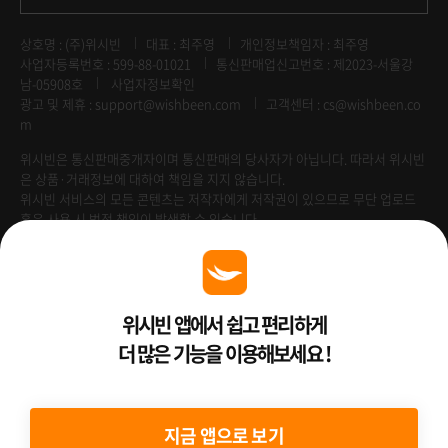
상호명 : (주)위시빈
대표 : 최주영
개인정보책임자 : 최주영
사업자등록번호 : 599-88-01021
통신판매업신고번호 : 제2023-서울강
남-05908호
사업자정보확인
광고 및 제휴 :
support@wishbeen.com
고객센터 : cs@wishbeen.co
m
위시빈은 통신판매중개자이며 통신판매의 당사자가 아닙니다. 따라서 위시빈
은 상품·거래정보에 대하여 책임을 지지 않습니다.
위시빈 서비스의 모든 콘텐츠는 저작자에게 저작권이 있으므로 무단 업로드
혹은 사용 시 법적 책임이 발생할 수 있습니다.
Venture Enterprise
위시빈 앱에서 쉽고 편리하게
더 많은 기능을 이용해보세요 !
2022 ⓒ Better Than WishBeen.
지금 앱으로 보기