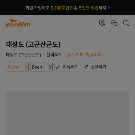
회원 가입하고
5,000포인트
&
포인트 적립
하자
대장도 (고군산군도)
전라북도
대장도 (고군산군도)
즐길거리·항공레저
Wish
0
Been
0
리뷰하기
공유하기