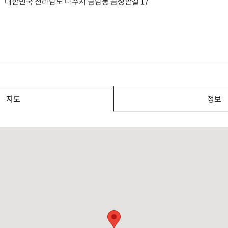
대한민국 전라남도 나주시 금남동 금성관길 17
지도
정보