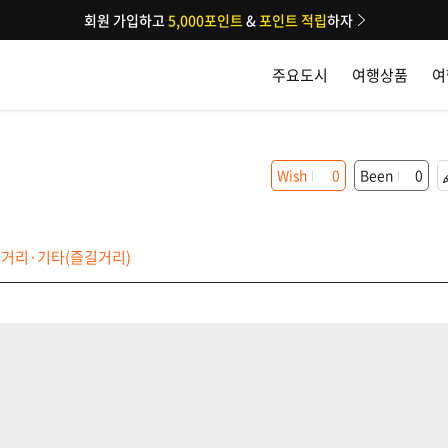
회원 가입하고
5,000포인트
&
포인트 적립
하자
주요도시
여행상품
여
Wish
0
Been
0
거리·기타(즐길거리)