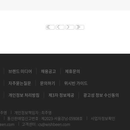
브랜드 미디어
채용공고
제휴문의
자주묻는질문
문의하기
위시빈 가이드
개인정보 처리방침
제3자 정보제공
광고성 정보 수신동의
최주영
개인정보책임자 : 최주영
통신판매업신고번호 : 제2023-서울강남-05908호
사업자정보확인
een.com
고객센터 : cs@wishbeen.com