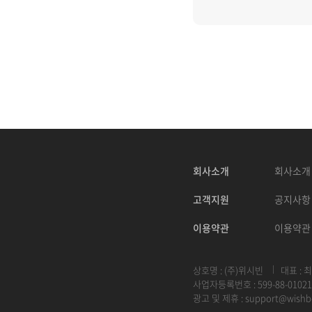
회사소개
회사소개
고객지원
공지사항
이용약관
이용약관
상호명 : (주)위시빈
대표 : 
사업자등록번호 : 599-88-01021
광고 및 제휴 :
support@wishb