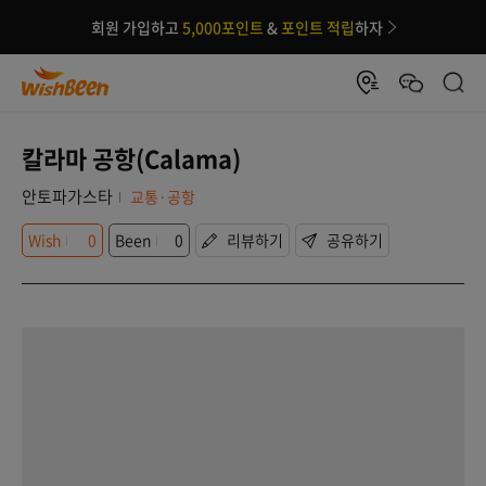
회원 가입하고
5,000포인트
&
포인트 적립
하자
칼라마 공항(Calama)
안토파가스타
교통·공항
Wish
0
Been
0
리뷰하기
공유하기