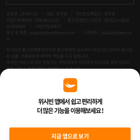
상호명 : (주)위시빈
대표 : 최주영
개인정보책임자 : 최주영
사업자등록번호 : 599-88-01021
통신판매업신고번호 : 제2023-서울강
남-05908호
사업자정보확인
광고 및 제휴 :
support@wishbeen.com
고객센터 : cs@wishbeen.co
m
위시빈은 통신판매중개자이며 통신판매의 당사자가 아닙니다. 따라서 위시빈
은 상품·거래정보에 대하여 책임을 지지 않습니다.
위시빈 서비스의 모든 콘텐츠는 저작자에게 저작권이 있으므로 무단 업로드
혹은 사용 시 법적 책임이 발생할 수 있습니다.
Venture Enterprise
위시빈 앱에서 쉽고 편리하게
더 많은 기능을 이용해보세요 !
2022 ⓒ Better Than WishBeen.
지금 앱으로 보기