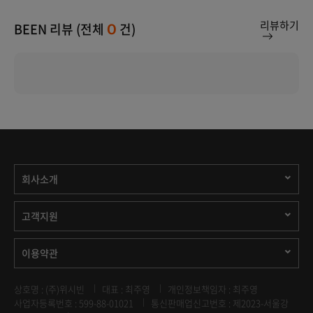
리뷰하기
BEEN 리뷰 (전체
건)
0
회사소개
고객지원
이용약관
상호명 : (주)위시빈
대표 : 최주영
개인정보책임자 : 최주영
사업자등록번호 : 599-88-01021
통신판매업신고번호 : 제2023-서울강