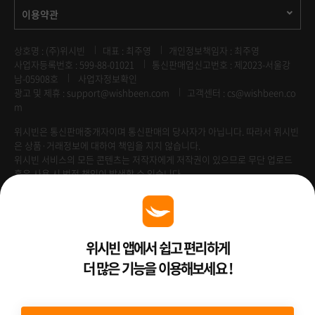
이용약관
상호명 : (주)위시빈
대표 : 최주영
개인정보책임자 : 최주영
사업자등록번호 : 599-88-01021
통신판매업신고번호 : 제2023-서울강
남-05908호
사업자정보확인
광고 및 제휴 :
support@wishbeen.com
고객센터 : cs@wishbeen.co
m
위시빈은 통신판매중개자이며 통신판매의 당사자가 아닙니다. 따라서 위시빈
은 상품·거래정보에 대하여 책임을 지지 않습니다.
위시빈 서비스의 모든 콘텐츠는 저작자에게 저작권이 있으므로 무단 업로드
혹은 사용 시 법적 책임이 발생할 수 있습니다.
Venture Enterprise
위시빈 앱에서 쉽고 편리하게
더 많은 기능을 이용해보세요 !