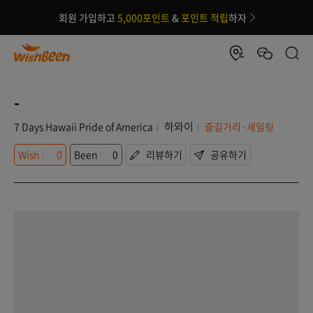
회원 가입하고
5,000포인트
&
포인트 적립
하자
-
하와이
7 Days Hawaii Pride of America
즐길거리·세일링
Wish
0
Been
0
리뷰하기
공유하기