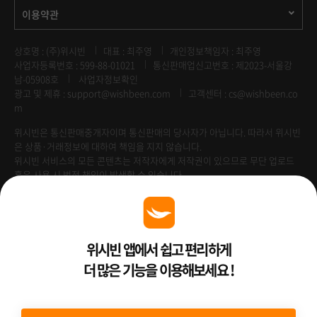
이용약관
상호명 : (주)위시빈
대표 : 최주영
개인정보책임자 : 최주영
사업자등록번호 : 599-88-01021
통신판매업신고번호 : 제2023-서울강
남-05908호
사업자정보확인
광고 및 제휴 :
support@wishbeen.com
고객센터 : cs@wishbeen.co
m
위시빈은 통신판매중개자이며 통신판매의 당사자가 아닙니다. 따라서 위시빈
은 상품·거래정보에 대하여 책임을 지지 않습니다.
위시빈 서비스의 모든 콘텐츠는 저작자에게 저작권이 있으므로 무단 업로드
혹은 사용 시 법적 책임이 발생할 수 있습니다.
Venture Enterprise
위시빈 앱에서 쉽고 편리하게
더 많은 기능을 이용해보세요 !