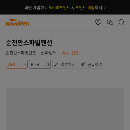
회원 가입하고
5,000포인트
&
포인트 적립
하자
순천만스파빌펜션
전라남도
순천만스파빌펜션
숙박·펜션
Wish
0
Been
0
리뷰하기
공유하기