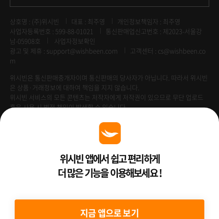
상호명 : (주)위시빈
대표 : 최주영
개인정보책임자 : 최주영
사업자등록번호 : 599-88-01021
통신판매업신고번호 : 제2023-서울강
남-05908호
사업자정보확인
광고 및 제휴 :
support@wishbeen.com
고객센터 : cs@wishbeen.co
m
위시빈은 통신판매중개자이며 통신판매의 당사자가 아닙니다. 따라서 위시빈
은 상품·거래정보에 대하여 책임을 지지 않습니다.
위시빈 서비스의 모든 콘텐츠는 저작자에게 저작권이 있으므로 무단 업로드
혹은 사용 시 법적 책임이 발생할 수 있습니다.
Venture Enterprise
위시빈 앱에서 쉽고 편리하게
더 많은 기능을 이용해보세요 !
2022 ⓒ Better Than WishBeen.
지금 앱으로 보기