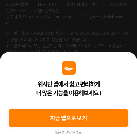
사업자등록번호 : 599-88-01021
통신판매업신고번호 : 제2023-서울강
남-05908호
사업자정보확인
광고 및 제휴 :
support@wishbeen.com
고객센터 : cs@wishbeen.co
m
위시빈은 통신판매중개자이며 통신판매의 당사자가 아닙니다. 따라서 위시빈
은 상품·거래정보에 대하여 책임을 지지 않습니다.
위시빈 서비스의 모든 콘텐츠는 저작자에게 저작권이 있으므로 무단 업로드
혹은 사용 시 법적 책임이 발생할 수 있습니다.
Venture Enterprise
위시빈 앱에서 쉽고 편리하게
더 많은 기능을 이용해보세요 !
2022 ⓒ Better Than WishBeen.
지금 앱으로 보기
오늘은 그냥 볼게요.