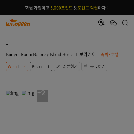
회원 가입하고
5,000포인트
&
포인트 적립
하자
-
보라카이
Budget Room Boracay Island Hostel
숙박·호텔
Wish
0
Been
0
리뷰하기
공유하기
+2