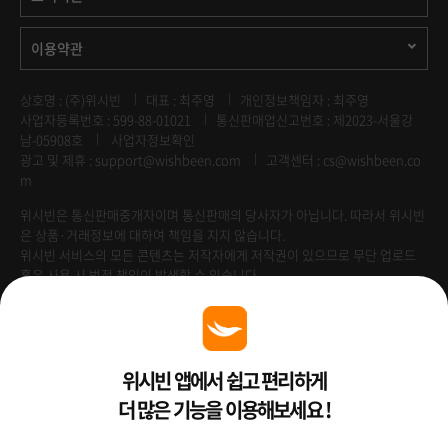
이용약관
상호명 : (주)위시빈
대표 : 최주영
개인정보책임자 : 최주영
사업자등록번호 : 599-88-01021
통신판매업신고번호 : 제2023-서울강
남-05908호
사업자정보확인
광고 및 제휴 :
support@wishbeen.com
고객센터 : cs@wishbeen.co
m
위시빈은 통신판매중개자이며 통신판매의 당사자가 아닙니다. 따라서 위시빈
은 상품·거래정보에 대하여 책임을 지지 않습니다.
위시빈 서비스의 모든 콘텐츠는 저작자에게 저작권이 있으므로 무단 업로드
혹은 사용 시 법적 책임이 발생할 수 있습니다.
Venture Enterprise
위시빈 앱에서 쉽고 편리하게
더 많은 기능을 이용해보세요 !