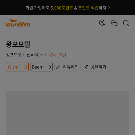
회원 가입하고
5,000포인트
&
포인트 적립
하자
왕포모텔
전라북도
왕포모텔
숙박·모텔
Wish
0
Been
0
리뷰하기
공유하기