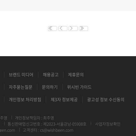
브랜드 미디어
채용공고
제휴문의
자주묻는질문
문의하기
위시빈 가이드
개인정보 처리방침
제3자 정보제공
광고성 정보 수신동의
최주영
개인정보책임자 : 최주영
통신판매업신고번호 : 제2023-서울강남-05908호
사업자정보확인
een.com
고객센터 : cs@wishbeen.com