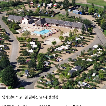
앙제성에서 2마일 떨어진 별4개 캠핑장