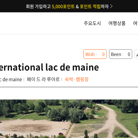
회원 가입하고
5,000포인트
&
포인트 적립
하자
주요도시
여행상품
여
Wish
0
Been
0
ernational lac de maine
c de maine
페이 드 라 루아르
숙박·캠핑장