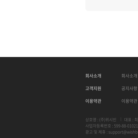
회사소개
회사소개
고객지원
공지사항
이용약관
이용약관
상호명 : (주)위시빈
대표 : 
사업자등록번호 : 599-88-01021
광고 및 제휴 :
support@wishb