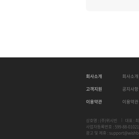
회사소개
회사소개
고객지원
공지사항
이용약관
이용약관
상호명 : (주)위시빈
대표 : 
사업자등록번호 : 599-88-01021
광고 및 제휴 :
support@wishb