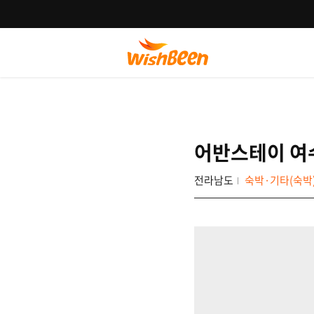
어반스테이 여
전라남도
숙박·기타(숙박