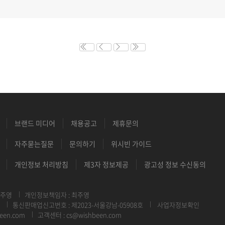
브랜드 미디어
채용공고
제휴문의
자주묻는질문
문의하기
위시빈 가이드
개인정보 처리방침
제3자 정보제공
광고성 정보 수신동의
최주영
개인정보책임자 : 최주영
통신판매업신고번호 : 제2023-서울강남-05908호
사업자정보확인
een.com
고객센터 : cs@wishbeen.com