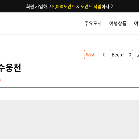
회원 가입하고
5,000포인트
&
포인트 적립
하자
주요도시
여행상품
여
Wish
0
Been
0
수웅천
)