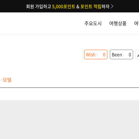
회원 가입하고
5,000포인트
&
포인트 적립
하자
주요도시
여행상품
여
Wish
0
Been
0
·모텔