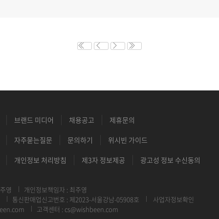
브랜드 미디어
채용공고
제휴문의
자주묻는질문
문의하기
위시빈 가이드
개인정보 처리방침
제3자 정보제공
광고성 정보 수신동의
최주영
개인정보책임자 : 최주영
통신판매업신고번호 : 제2023-서울강남-05908호
사업자정보확인
een.com
고객센터 : cs@wishbeen.com