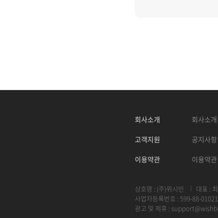
회사소개
회사소개
고객지원
공지사항
이용약관
이용약관
상호명 : (주)위시빈
대표 : 
사업자등록번호 : 599-88-01021
광고 및 제휴 :
support@wishb