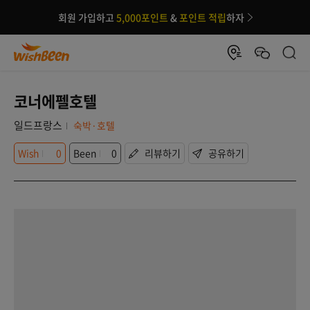
회원 가입하고
5,000포인트
&
포인트 적립
하자
코너에펠호텔
일드프랑스
숙박·호텔
Wish
0
Been
0
리뷰하기
공유하기