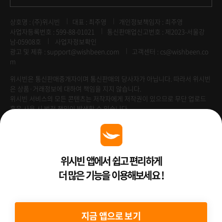
상호명 : (주)위시빈
대표 : 최주영
개인정보책임자 : 최주영
사업자등록번호 : 599-88-01021
통신판매업신고번호 : 제2023-서울강
남-05908호
사업자정보확인
광고 및 제휴 :
support@wishbeen.com
고객센터 : cs@wishbeen.co
m
위시빈은 통신판매중개자이며 통신판매의 당사자가 아닙니다. 따라서 위시빈
은 상품·거래정보에 대하여 책임을 지지 않습니다.
위시빈 서비스의 모든 콘텐츠는 저작자에게 저작권이 있으므로 무단 업로드
혹은 사용 시 법적 책임이 발생할 수 있습니다.
Venture Enterprise
위시빈 앱에서 쉽고 편리하게
더 많은 기능을 이용해보세요 !
2022 ⓒ Better Than WishBeen.
지금 앱으로 보기