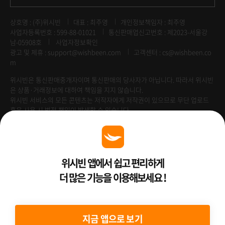
상호명 : (주)위시빈
대표 : 최주영
개인정보책임자 : 최주영
사업자등록번호 : 599-88-01021
통신판매업신고번호 : 제2023-서울강
남-05908호
사업자정보확인
광고 및 제휴 :
support@wishbeen.com
고객센터 : cs@wishbeen.co
m
위시빈은 통신판매중개자이며 통신판매의 당사자가 아닙니다. 따라서 위시빈
은 상품·거래정보에 대하여 책임을 지지 않습니다.
위시빈 서비스의 모든 콘텐츠는 저작자에게 저작권이 있으므로 무단 업로드
혹은 사용 시 법적 책임이 발생할 수 있습니다.
Venture Enterprise
위시빈 앱에서 쉽고 편리하게
더 많은 기능을 이용해보세요 !
2022 ⓒ Better Than WishBeen.
지금 앱으로 보기