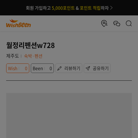
회원 가입하고
5,000포인트
&
포인트 적립
하자
월정리펜션w728
제주도
숙박·펜션
Wish
0
Been
0
리뷰하기
공유하기