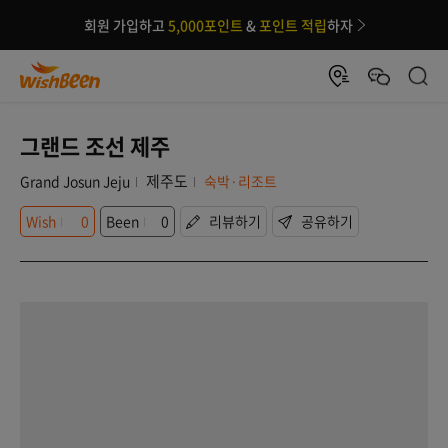
회원 가입하고
5,000포인트
&
포인트 적립
하자
그랜드 조선 제주
제주도
Grand Josun Jeju
숙박·리조트
Wish
0
Been
0
리뷰하기
공유하기