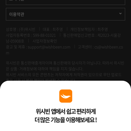
이용약관
상호명 : (주)위시빈
대표 : 최주영
개인정보책임자 : 최주영
사업자등록번호 : 599-88-01021
통신판매업신고번호 : 제2023-서울강
남-05908호
사업자정보확인
광고 및 제휴 :
support@wishbeen.com
고객센터 : cs@wishbeen.co
m
위시빈은 통신판매중개자이며 통신판매의 당사자가 아닙니다. 따라서 위시빈
은 상품·거래정보에 대하여 책임을 지지 않습니다.
위시빈 서비스의 모든 콘텐츠는 저작자에게 저작권이 있으므로 무단 업로드
혹은 사용 시 법적 책임이 발생할 수 있습니다.
Venture Enterprise
위시빈 앱에서 쉽고 편리하게
더 많은 기능을 이용해보세요 !