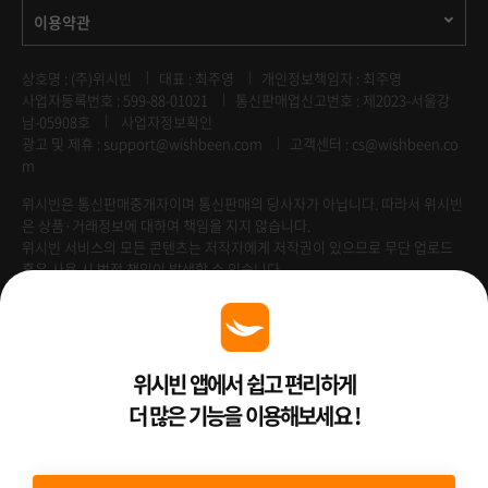
이용약관
상호명 : (주)위시빈
대표 : 최주영
개인정보책임자 : 최주영
사업자등록번호 : 599-88-01021
통신판매업신고번호 : 제2023-서울강
남-05908호
사업자정보확인
광고 및 제휴 :
support@wishbeen.com
고객센터 : cs@wishbeen.co
m
위시빈은 통신판매중개자이며 통신판매의 당사자가 아닙니다. 따라서 위시빈
은 상품·거래정보에 대하여 책임을 지지 않습니다.
위시빈 서비스의 모든 콘텐츠는 저작자에게 저작권이 있으므로 무단 업로드
혹은 사용 시 법적 책임이 발생할 수 있습니다.
Venture Enterprise
위시빈 앱에서 쉽고 편리하게
더 많은 기능을 이용해보세요 !