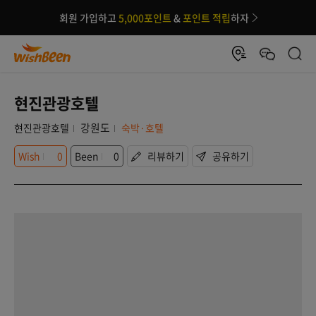
회원 가입하고
5,000포인트
&
포인트 적립
하자
현진관광호텔
강원도
현진관광호텔
숙박·호텔
Wish
0
Been
0
리뷰하기
공유하기