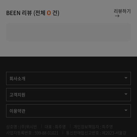
리뷰하기
BEEN 리뷰 (전체
건)
0
회사소개
고객지원
이용약관
상호명 : (주)위시빈
대표 : 최주영
개인정보책임자 : 최주영
사업자등록번호 : 599-88-01021
통신판매업신고번호 : 제2023-서울강