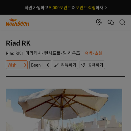
회원 가입하고
5,000포인트
&
포인트 적립
하자
Riad RK
마라케시- 텐시프트- 알 하우즈
Riad RK
숙박·호텔
Wish
0
Been
0
리뷰하기
공유하기