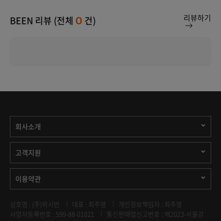
리뷰하기
BEEN 리뷰 (전체
건)
0
회사소개
고객지원
이용약관
상호명 : (주)위시빈
대표 : 최주영
개인정보책임자 : 최주영
사업자등록번호 : 599-88-01021
통신판매업신고번호 : 제2023-서울강