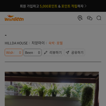
회원 가입하고
5,000포인트
&
포인트 적립
하자
-
치앙마이
HILLDA HOUSE
숙박·호텔
Wish
0
Been
0
리뷰하기
공유하기