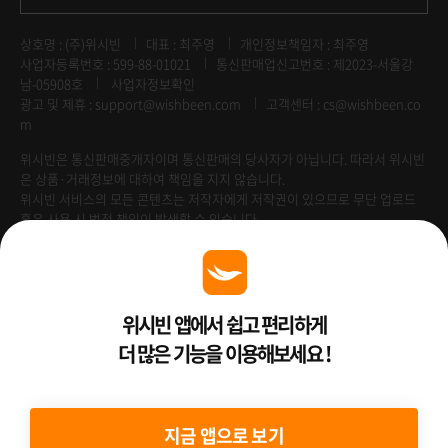
상호명 : (주)위시빈
대표 : 최주영
개인정보책임자 : 최주영
사업자등록번호 : 599-88-01021
통신판매업신고번호 : 제2023-서울강
남-05908호
사업자정보확인
광고 및 제휴 :
support@wishbeen.com
고객센터 : cs@wishbeen.co
m
위시빈은 통신판매중개자이며 통신판매의 당사자가 아닙니다. 따라서 위시빈
은 상품·거래정보에 대하여 책임을 지지 않습니다.
위시빈 서비스의 모든 콘텐츠는 저작자에게 저작권이 있으므로 무단 업로드
혹은 사용 시 법적 책임이 발생할 수 있습니다.
Venture Enterprise
위시빈 앱에서 쉽고 편리하게
더 많은 기능을 이용해보세요 !
2022 ⓒ Better Than WishBeen.
지금 앱으로 보기