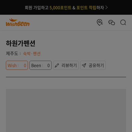
회원 가입하고
5,000포인트
&
포인트 적립
하자
하원가펜션
제주도
숙박·펜션
Wish
0
Been
0
리뷰하기
공유하기