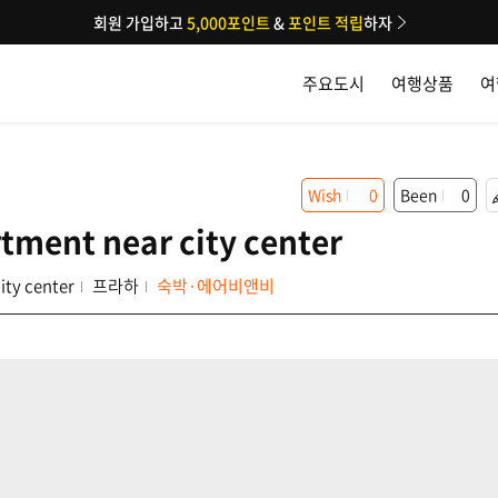
회원 가입하고
5,000포인트
&
포인트 적립
하자
주요도시
여행상품
여
Wish
0
Been
0
tment near city center
ity center
프라하
숙박·에어비앤비