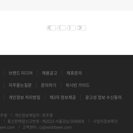
브랜드 미디어
채용공고
제휴문의
자주묻는질문
문의하기
위시빈 가이드
개인정보 처리방침
제3자 정보제공
광고성 정보 수신동의
최주영
개인정보책임자 : 최주영
통신판매업신고번호 : 제2023-서울강남-05908호
사업자정보확인
een.com
고객센터 : cs@wishbeen.com