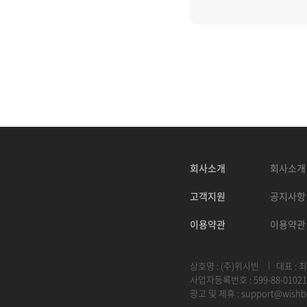
회사소개
회사소개
고객지원
공지사항
이용약관
이용약관
상호명 : (주)위시빈
대표 : 
사업자등록번호 : 599-88-01021
광고 및 제휴 :
support@wishb