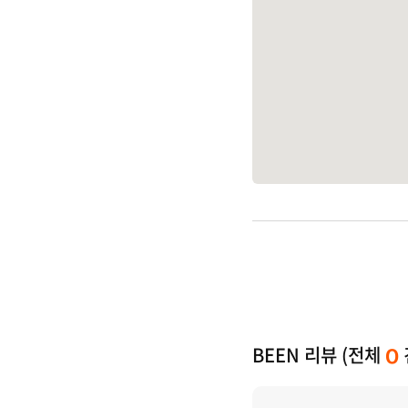
BEEN 리뷰 (전체
0