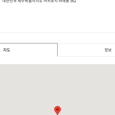
대한민국 제주특별자치도 서귀포시 하예동 562
지도
정보