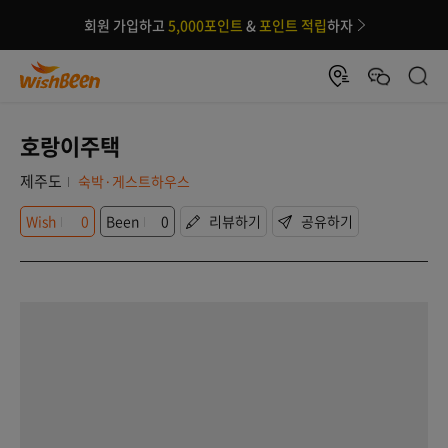
회원 가입하고
5,000포인트
&
포인트 적립
하자
호랑이주택
제주도
숙박·게스트하우스
Wish
0
Been
0
리뷰하기
공유하기