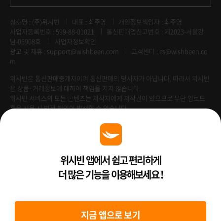
상호명 : (주)위시빈
대표 : 최주영
개인정보책임자 : 최주영
사업자등록번호 : 599-88-01021
통신판매업신고번호 : 제2023-서울강
남-05908호
사업자정보확인
광고 및 제휴 :
support@wishbeen.com
고객센터 : cs@wishbeen.co
m
위시빈은 통신판매중개자이며 통신판매의 당사자가 아닙니다. 따라서 위시빈
은 상품·거래정보에 대하여 책임을 지지 않습니다.
위시빈 서비스의 모든 콘텐츠는 저작자에게 저작권이 있으므로 무단 업로드
혹은 사용 시 법적 책임이 발생할 수 있습니다.
Venture Enterprise
위시빈 앱에서 쉽고 편리하게
더 많은 기능을 이용해보세요 !
2022 ⓒ Better Than WishBeen.
지금 앱으로 보기