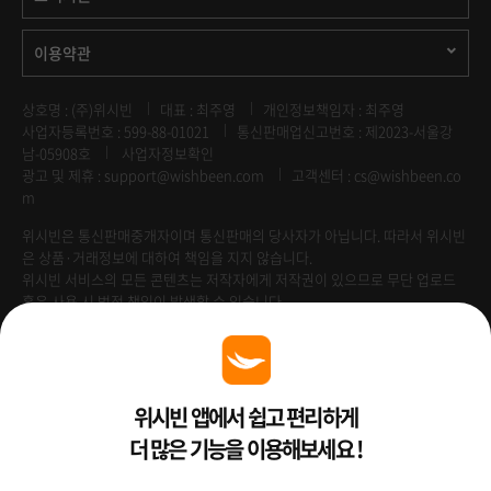
이용약관
상호명 : (주)위시빈
대표 : 최주영
개인정보책임자 : 최주영
사업자등록번호 : 599-88-01021
통신판매업신고번호 : 제2023-서울강
남-05908호
사업자정보확인
광고 및 제휴 :
support@wishbeen.com
고객센터 : cs@wishbeen.co
m
위시빈은 통신판매중개자이며 통신판매의 당사자가 아닙니다. 따라서 위시빈
은 상품·거래정보에 대하여 책임을 지지 않습니다.
위시빈 서비스의 모든 콘텐츠는 저작자에게 저작권이 있으므로 무단 업로드
혹은 사용 시 법적 책임이 발생할 수 있습니다.
Venture Enterprise
위시빈 앱에서 쉽고 편리하게
더 많은 기능을 이용해보세요 !