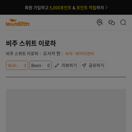
회원 가입하고
5,000포인트
&
포인트 적립
하자
비주 스위트 이로하
오사카 현
비주 스위트 이로하
숙박·에어비앤비
Wish
0
Been
0
리뷰하기
공유하기