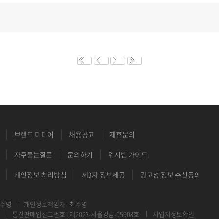
브랜드 미디어
채용공고
제휴문의
자주묻는질문
문의하기
위시빈 가이드
개인정보 처리방침
제3자 정보제공
광고성 정보 수신동의
최주영
개인정보책임자 : 최주영
통신판매업신고번호 : 제2023-서울강남-05908호
사업자정보확인