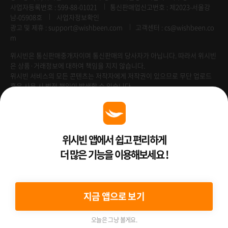
사업자등록번호 : 599-88-01021
통신판매업신고번호 : 제2023-서울강
남-05908호
사업자정보확인
광고 및 제휴 :
support@wishbeen.com
고객센터 : cs@wishbeen.co
m
위시빈은 통신판매중개자이며 통신판매의 당사자가 아닙니다. 따라서 위시빈
은 상품·거래정보에 대하여 책임을 지지 않습니다.
위시빈 서비스의 모든 콘텐츠는 저작자에게 저작권이 있으므로 무단 업로드
혹은 사용 시 법적 책임이 발생할 수 있습니다.
Venture Enterprise
위시빈 앱에서 쉽고 편리하게
더 많은 기능을 이용해보세요 !
2022 ⓒ Better Than WishBeen.
지금 앱으로 보기
오늘은 그냥 볼게요.