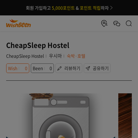
회원 가입하고
5,000포인트
&
포인트 적립
하자
CheapSleep Hostel
우시마
CheapSleep Hostel
숙박·호텔
Wish
0
Been
0
리뷰하기
공유하기