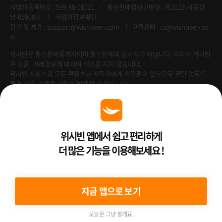
사업자등록번호 : 599-88-01021
통신판매업신고번호 : 제2023-서울강
남-05908호
사업자정보확인
광고 및 제휴 :
support@wishbeen.com
고객센터 : cs@wishbeen.co
m
위시빈은 통신판매중개자이며 통신판매의 당사자가 아닙니다. 따라서 위시빈
은 상품·거래정보에 대하여 책임을 지지 않습니다.
위시빈 서비스의 모든 콘텐츠는 저작자에게 저작권이 있으므로 무단 업로드
혹은 사용 시 법적 책임이 발생할 수 있습니다.
Venture Enterprise
위시빈 앱에서 쉽고 편리하게
더 많은 기능을 이용해보세요 !
2022 ⓒ Better Than WishBeen.
지금 앱으로 보기
오늘은 그냥 볼게요.