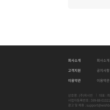
회사소개
회사소개
고객지원
공지사항
이용약관
이용약관
상호명 : (주)위시빈
대표 : 
사업자등록번호 : 599-88-01021
광고 및 제휴 :
support@wishb