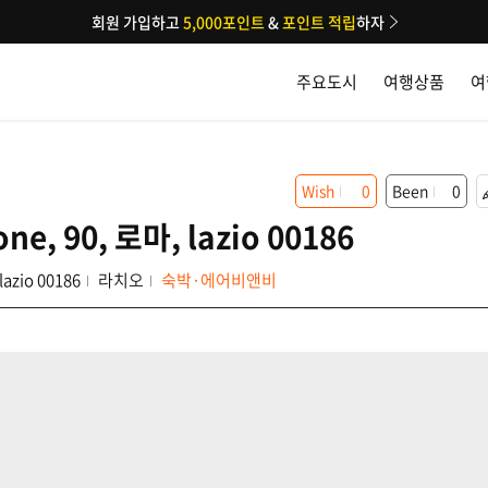
회원 가입하고
5,000포인트
&
포인트 적립
하자
주요도시
여행상품
여
Wish
0
Been
0
ione, 90, 로마, lazio 00186
 lazio 00186
라치오
숙박·에어비앤비