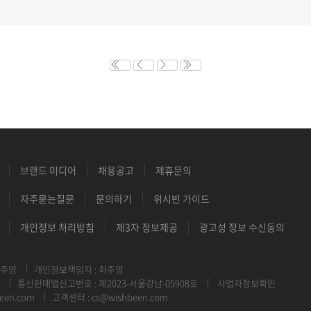
브랜드 미디어
채용공고
제휴문의
자주묻는질문
문의하기
위시빈 가이드
개인정보 처리방침
제3자 정보제공
광고성 정보 수신동의
최주영
개인정보책임자 : 최주영
통신판매업신고번호 : 제2023-서울강남-05908호
사업자정보확인
een.com
고객센터 : cs@wishbeen.com