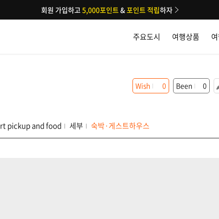
회원 가입하고
5,000포인트
&
포인트 적립
하자
주요도시
여행상품
여
Wish
0
Been
0
rt pickup and food
세부
숙박·게스트하우스