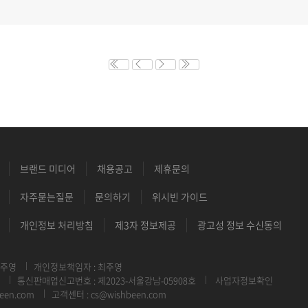
브랜드 미디어
채용공고
제휴문의
자주묻는질문
문의하기
위시빈 가이드
개인정보 처리방침
제3자 정보제공
광고성 정보 수신동의
최주영
개인정보책임자 : 최주영
통신판매업신고번호 : 제2023-서울강남-05908호
사업자정보확인
een.com
고객센터 : cs@wishbeen.com