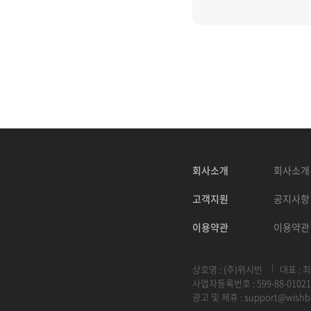
회사소개
회사소개
고객지원
공지사항
이용약관
이용약관
상호명 : (주)위시빈
대표 : 
사업자등록번호 : 599-88-01021
광고 및 제휴 :
support@wishb