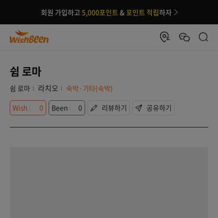
회원 가입하고
5,000포인트
&
포인트 적립
하자
쉼 로마
라치오
쉼 로마
숙박·기타(숙박)
Wish
0
Been
0
리뷰하기
공유하기