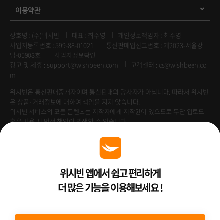
이용약관
상호명 : (주)위시빈
대표 : 최주영
개인정보책임자 : 최주영
사업자등록번호 : 599-88-01021
통신판매업신고번호 : 제2023-서울강
남-05908호
사업자정보확인
광고 및 제휴 :
support@wishbeen.com
고객센터 : cs@wishbeen.co
m
위시빈은 통신판매중개자이며 통신판매의 당사자가 아닙니다. 따라서 위시빈
은 상품·거래정보에 대하여 책임을 지지 않습니다.
위시빈 서비스의 모든 콘텐츠는 저작자에게 저작권이 있으므로 무단 업로드
혹은 사용 시 법적 책임이 발생할 수 있습니다.
Venture Enterprise
위시빈 앱에서 쉽고 편리하게
더 많은 기능을 이용해보세요 !