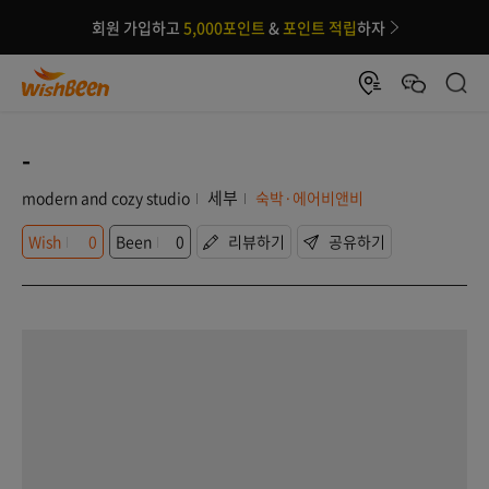
회원 가입하고
5,000포인트
&
포인트 적립
하자
-
세부
modern and cozy studio
숙박·에어비앤비
Wish
0
Been
0
리뷰하기
공유하기