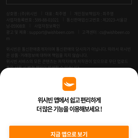
상호명 : (주)위시빈
대표 : 최주영
개인정보책임자 : 최주영
사업자등록번호 : 599-88-01021
통신판매업신고번호 : 제2023-서울강
남-05908호
사업자정보확인
광고 및 제휴 :
support@wishbeen.com
고객센터 : cs@wishbeen.co
m
위시빈은 통신판매중개자이며 통신판매의 당사자가 아닙니다. 따라서 위시빈
은 상품·거래정보에 대하여 책임을 지지 않습니다.
위시빈 서비스의 모든 콘텐츠는 저작자에게 저작권이 있으므로 무단 업로드
혹은 사용 시 법적 책임이 발생할 수 있습니다.
Venture Enterprise
위시빈 앱에서 쉽고 편리하게
더 많은 기능을 이용해보세요 !
2022 ⓒ Better Than WishBeen.
지금 앱으로 보기