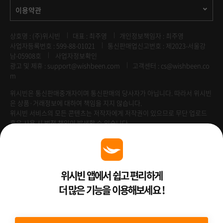
이용약관
상호명 : (주)위시빈
대표 : 최주영
개인정보책임자 : 최주영
사업자등록번호 : 599-88-01021
통신판매업신고번호 : 제2023-서울강
남-05908호
사업자정보확인
광고 및 제휴 :
support@wishbeen.com
고객센터 : cs@wishbeen.co
m
위시빈은 통신판매중개자이며 통신판매의 당사자가 아닙니다. 따라서 위시빈
은 상품·거래정보에 대하여 책임을 지지 않습니다.
위시빈 서비스의 모든 콘텐츠는 저작자에게 저작권이 있으므로 무단 업로드
혹은 사용 시 법적 책임이 발생할 수 있습니다.
Venture Enterprise
위시빈 앱에서 쉽고 편리하게
더 많은 기능을 이용해보세요 !