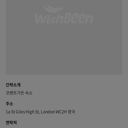
간략소개
코벤트가든 숙소
주소
1a St Giles High St, London WC2H 영국
연락처