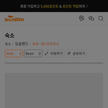
회원 가입하고
5,000포인트
&
포인트 적립
하자
숙소
잉글랜드
숙소
숙박·게스트하우스
Wish
0
Been
0
리뷰하기
공유하기