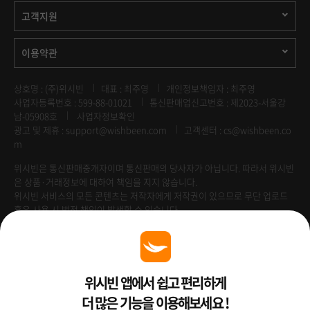
고객지원
이용약관
상호명 : (주)위시빈
대표 : 최주영
개인정보책임자 : 최주영
사업자등록번호 : 599-88-01021
통신판매업신고번호 : 제2023-서울강
남-05908호
사업자정보확인
광고 및 제휴 :
support@wishbeen.com
고객센터 : cs@wishbeen.co
m
위시빈은 통신판매중개자이며 통신판매의 당사자가 아닙니다. 따라서 위시빈
은 상품·거래정보에 대하여 책임을 지지 않습니다.
위시빈 서비스의 모든 콘텐츠는 저작자에게 저작권이 있으므로 무단 업로드
혹은 사용 시 법적 책임이 발생할 수 있습니다.
Venture Enterprise
위시빈 앱에서 쉽고 편리하게
더 많은 기능을 이용해보세요 !