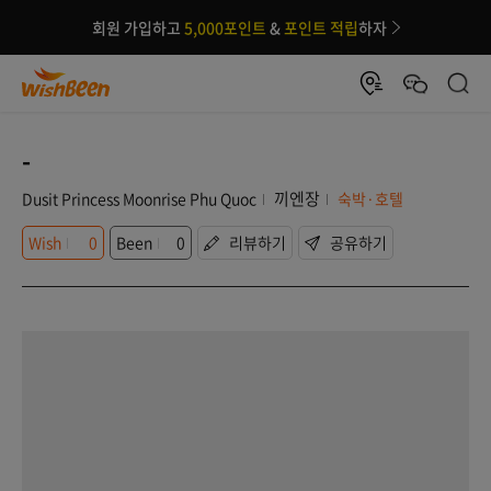
회원 가입하고
5,000포인트
&
포인트 적립
하자
-
끼엔장
Dusit Princess Moonrise Phu Quoc
숙박·호텔
Wish
0
Been
0
리뷰하기
공유하기