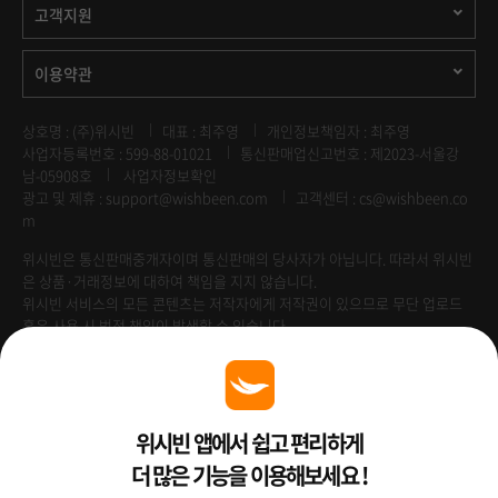
고객지원
이용약관
상호명 : (주)위시빈
대표 : 최주영
개인정보책임자 : 최주영
사업자등록번호 : 599-88-01021
통신판매업신고번호 : 제2023-서울강
남-05908호
사업자정보확인
광고 및 제휴 :
support@wishbeen.com
고객센터 : cs@wishbeen.co
m
위시빈은 통신판매중개자이며 통신판매의 당사자가 아닙니다. 따라서 위시빈
은 상품·거래정보에 대하여 책임을 지지 않습니다.
위시빈 서비스의 모든 콘텐츠는 저작자에게 저작권이 있으므로 무단 업로드
혹은 사용 시 법적 책임이 발생할 수 있습니다.
Venture Enterprise
위시빈 앱에서 쉽고 편리하게
더 많은 기능을 이용해보세요 !