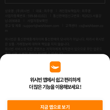
상호명 : (주)위시빈
대표 : 최주영
개인정보책임자 : 최주영
사업자등록번호 : 599-88-01021
통신판매업신고번호 : 제2023-서울강
남-05908호
사업자정보확인
광고 및 제휴 :
support@wishbeen.com
고객센터 : cs@wishbeen.co
m
위시빈은 통신판매중개자이며 통신판매의 당사자가 아닙니다. 따라서 위시빈
은 상품·거래정보에 대하여 책임을 지지 않습니다.
위시빈 서비스의 모든 콘텐츠는 저작자에게 저작권이 있으므로 무단 업로드
혹은 사용 시 법적 책임이 발생할 수 있습니다.
Venture Enterprise
위시빈 앱에서 쉽고 편리하게
더 많은 기능을 이용해보세요 !
2022 ⓒ Better Than WishBeen.
지금 앱으로 보기