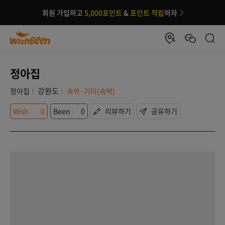
회원 가입하고
5,000포인트
&
포인트 적립
하자
정아집
강원도
정아집
숙박·기타(숙박)
Wish
0
Been
0
리뷰하기
공유하기