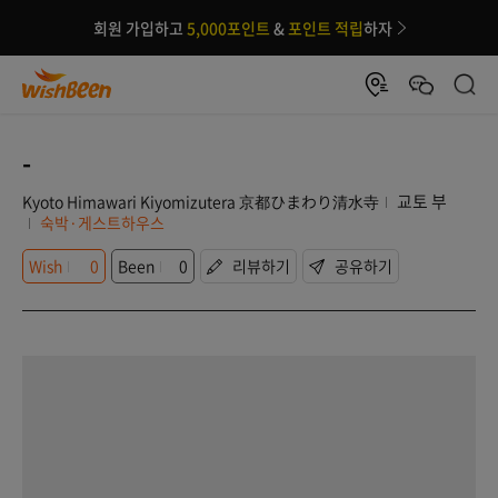
회원 가입하고
5,000포인트
&
포인트 적립
하자
-
교토 부
Kyoto Himawari Kiyomizutera 京都ひまわり清水寺
숙박·게스트하우스
Wish
0
Been
0
리뷰하기
공유하기