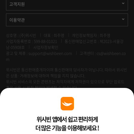
고객지원
이용약관
상호명 : (주)위시빈
대표 : 최주영
개인정보책임자 : 최주영
사업자등록번호 : 599-88-01021
통신판매업신고번호 : 제2023-서울강
남-05908호
사업자정보확인
광고 및 제휴 :
support@wishbeen.com
고객센터 : cs@wishbeen.co
m
위시빈은 통신판매중개자이며 통신판매의 당사자가 아닙니다. 따라서 위시빈
은 상품·거래정보에 대하여 책임을 지지 않습니다.
위시빈 서비스의 모든 콘텐츠는 저작자에게 저작권이 있으므로 무단 업로드
혹은 사용 시 법적 책임이 발생할 수 있습니다.
Venture Enterprise
위시빈 앱에서 쉽고 편리하게
더 많은 기능을 이용해보세요 !