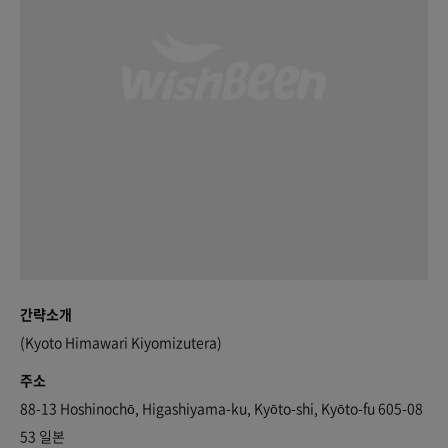
간략소개
(Kyoto Himawari Kiyomizutera)
주소
88-13 Hoshinochō, Higashiyama-ku, Kyōto-shi, Kyōto-fu 605-08
53 일본