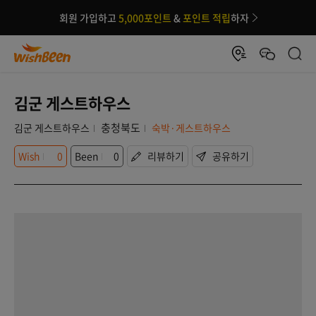
회원 가입하고
5,000포인트
&
포인트 적립
하자
김군 게스트하우스
충청북도
김군 게스트하우스
숙박·게스트하우스
Wish
0
Been
0
리뷰하기
공유하기