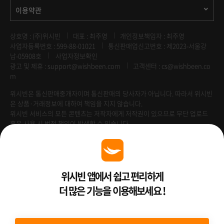
이용약관
상호명 : (주)위시빈
대표 : 최주영
개인정보책임자 : 최주영
사업자등록번호 : 599-88-01021
통신판매업신고번호 : 제2023-서울강
남-05908호
사업자정보확인
광고 및 제휴 :
support@wishbeen.com
고객센터 : cs@wishbeen.co
m
위시빈은 통신판매중개자이며 통신판매의 당사자가 아닙니다. 따라서 위시빈
은 상품·거래정보에 대하여 책임을 지지 않습니다.
위시빈 서비스의 모든 콘텐츠는 저작자에게 저작권이 있으므로 무단 업로드
혹은 사용 시 법적 책임이 발생할 수 있습니다.
Venture Enterprise
위시빈 앱에서 쉽고 편리하게
더 많은 기능을 이용해보세요 !