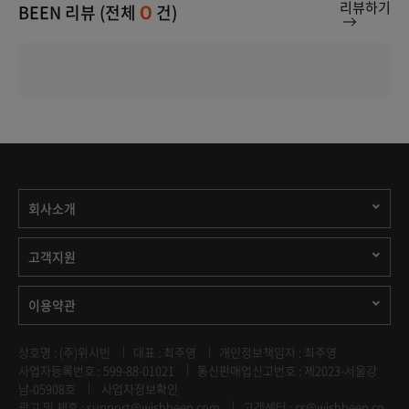
리뷰하기
BEEN 리뷰 (전체
건)
0
회사소개
고객지원
이용약관
상호명 : (주)위시빈
대표 : 최주영
개인정보책임자 : 최주영
사업자등록번호 : 599-88-01021
통신판매업신고번호 : 제2023-서울강
남-05908호
사업자정보확인
광고 및 제휴 :
support@wishbeen.com
고객센터 : cs@wishbeen.co