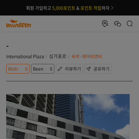
회원 가입하고
5,000포인트
&
포인트 적립
하자
-
싱가포르
International Plaza
숙박·에어비앤비
Wish
0
Been
0
리뷰하기
공유하기