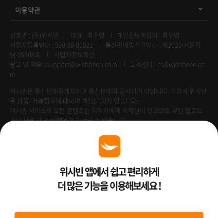
이용약관
상호명 : (주)위시빈
대표 : 최주영
개인정보책임자 : 최주영
사업자등록번호 : 599-88-01021
통신판매업신고번호 : 제2023-서울강
남-05908호
사업자정보확인
광고 및 제휴 :
support@wishbeen.com
고객센터 : cs@wishbeen.co
m
위시빈은 통신판매중개자이며 통신판매의 당사자가 아닙니다. 따라서 위시빈
은 상품·거래정보에 대하여 책임을 지지 않습니다.
위시빈 서비스의 모든 콘텐츠는 저작자에게 저작권이 있으므로 무단 업로드
혹은 사용 시 법적 책임이 발생할 수 있습니다.
Venture Enterprise
위시빈 앱에서 쉽고 편리하게
더 많은 기능을 이용해보세요 !