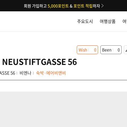
회원 가입하고
5,000포인트
&
포인트 적립
하자
주요도시
여행상품
여
Wish
0
Been
0
NEUSTIFTGASSE 56
ASSE 56
비엔나
숙박·에어비앤비