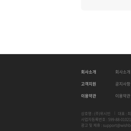
회사소개
회사소개
고객지원
공지사항
이용약관
이용약관
상호명 : (주)위시빈
대표 : 
사업자등록번호 : 599-88-01021
광고 및 제휴 :
support@wishb