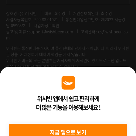
상호명 : (주)위시빈
대표 : 최주영
개인정보책임자 : 최주영
사업자등록번호 : 599-88-01021
통신판매업신고번호 : 제2023-서울강
남-05908호
사업자정보확인
광고 및 제휴 :
support@wishbeen.com
고객센터 : cs@wishbeen.co
m
위시빈은 통신판매중개자이며 통신판매의 당사자가 아닙니다. 따라서 위시빈
은 상품·거래정보에 대하여 책임을 지지 않습니다.
위시빈 서비스의 모든 콘텐츠는 저작자에게 저작권이 있으므로 무단 업로드
혹은 사용 시 법적 책임이 발생할 수 있습니다.
Venture Enterprise
위시빈 앱에서 쉽고 편리하게
더 많은 기능을 이용해보세요 !
2022 ⓒ Better Than WishBeen.
지금 앱으로 보기