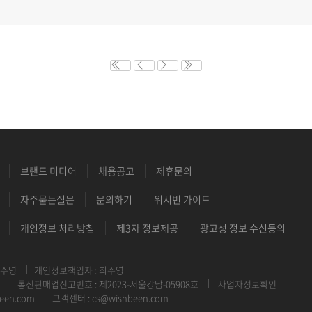
브랜드 미디어
채용공고
제휴문의
자주묻는질문
문의하기
위시빈 가이드
개인정보 처리방침
제3자 정보제공
광고성 정보 수신동의
최주영
개인정보책임자 : 최주영
통신판매업신고번호 : 제2023-서울강남-05908호
사업자정보확인
een.com
고객센터 : cs@wishbeen.com