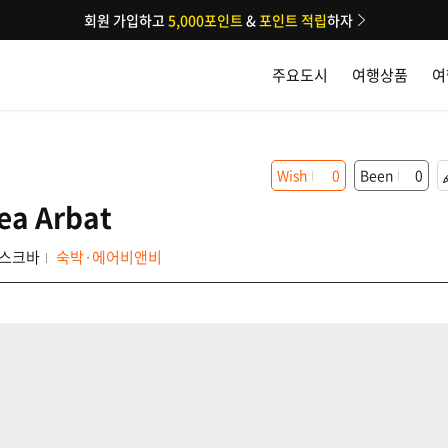
회원 가입하고
5,000포인트
&
포인트 적립
하자
주요도시
여행상품
여
Wish
0
Been
0
ea Arbat
스크바
숙박·에어비앤비