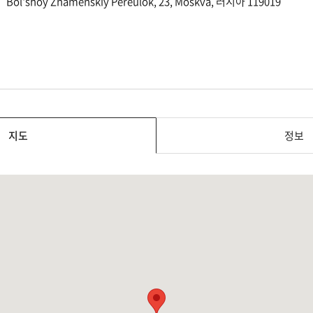
Bol'shoy Znamenskiy Pereulok, 23, Moskva, 러시아 119019
지도
정보