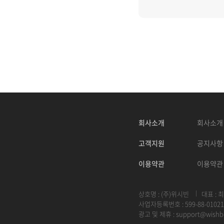
회사소개
회사소개
고객지원
공지사항
이용약관
이용약관
상호명 : (주)위시빈
대표 : 
사업자등록번호 : 599-88-01021
광고 및 제휴 :
support@wishb