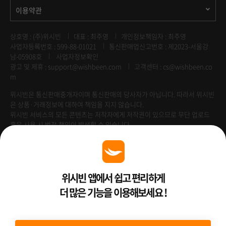
이용약관
상호명 : (주)위시빈
대표 : 최주영
개인정보책임자 : 최주영
사업자등록번호 : 599-88-01021
통신판매업신고번호 : 제2023-서울강
남-05908호
사업자정보확인
광고 및 제휴 :
support@wishbeen.com
고객센터 : cs@wishbeen.co
m
위시빈은 통신판매중개자이며 통신판매의 당사자가 아닙니다. 따라서 위시빈
은 상품·거래정보에 대하여 책임을 지지 않습니다.
위시빈 서비스의 모든 콘텐츠는 저작자에게 저작권이 있으므로 무단 업로드
혹은 사용 시 법적 책임이 발생할 수 있습니다.
Venture Enterprise
위시빈 앱에서 쉽고 편리하게
더 많은 기능을 이용해보세요 !