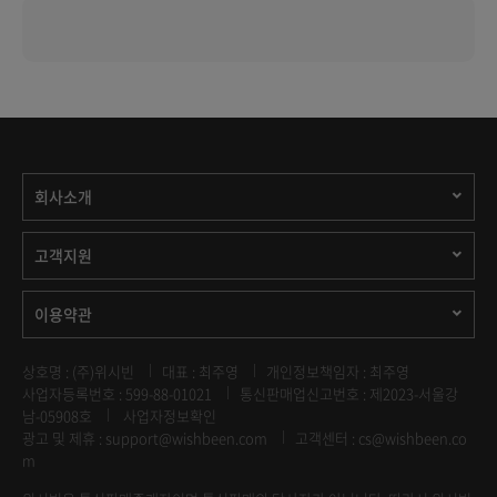
회사소개
고객지원
이용약관
상호명 : (주)위시빈
대표 : 최주영
개인정보책임자 : 최주영
사업자등록번호 : 599-88-01021
통신판매업신고번호 : 제2023-서울강
남-05908호
사업자정보확인
광고 및 제휴 :
support@wishbeen.com
고객센터 : cs@wishbeen.co
m