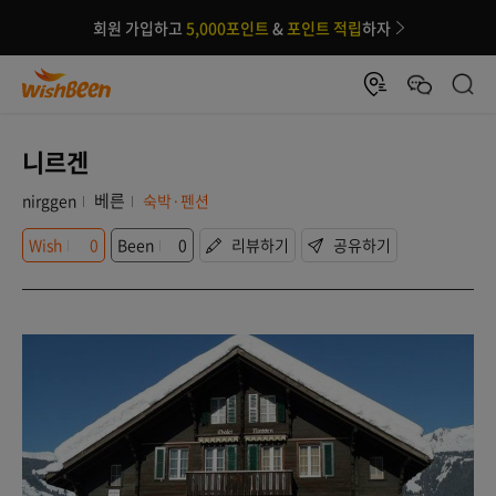
회원 가입하고
5,000포인트
&
포인트 적립
하자
니르겐
베른
nirggen
숙박·펜션
Wish
0
Been
0
리뷰하기
공유하기