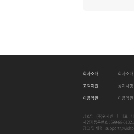
회사소개
회사소개
고객지원
공지사항
이용약관
이용약관
상호명 : (주)위시빈
대표 : 
사업자등록번호 : 599-88-01021
광고 및 제휴 :
support@wishb