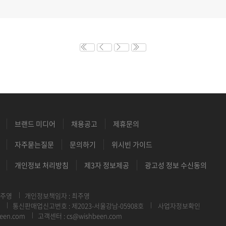
브랜드 미디어
채용공고
제휴문의
자주묻는질문
문의하기
위시빈 가이드
개인정보 처리방침
제3자 정보제공
광고성 정보 수신동의
최주영
개인정보책임자 : 최주영
통신판매업신고번호 : 제2023-서울강남-05908호
사업자정보확인
een.com
고객센터 : cs@wishbeen.com