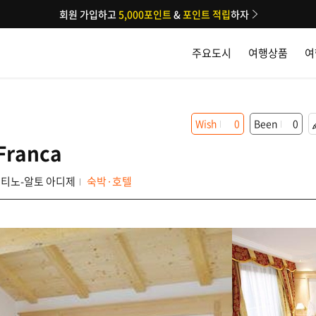
회원 가입하고
5,000포인트
&
포인트 적립
하자
주요도시
여행상품
여
Wish
0
Been
0
 Franca
티노-알토 아디제
숙박·호텔