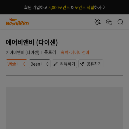
회원 가입하고
5,000포인트
&
포인트 적립
하자
에어비앤비 (다이센)
돗토리
에어비앤비 (다이센)
숙박·에어비앤비
Wish
0
Been
0
리뷰하기
공유하기