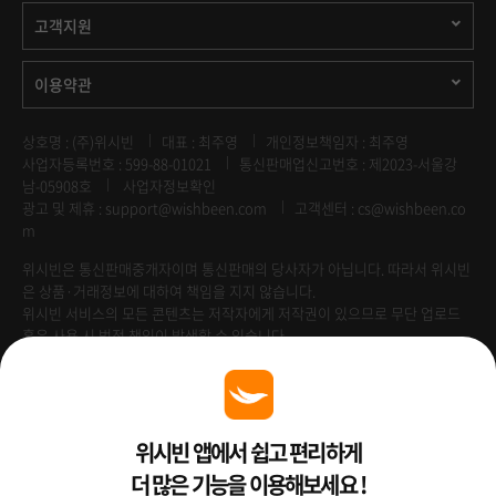
고객지원
이용약관
상호명 : (주)위시빈
대표 : 최주영
개인정보책임자 : 최주영
사업자등록번호 : 599-88-01021
통신판매업신고번호 : 제2023-서울강
남-05908호
사업자정보확인
광고 및 제휴 :
support@wishbeen.com
고객센터 : cs@wishbeen.co
m
위시빈은 통신판매중개자이며 통신판매의 당사자가 아닙니다. 따라서 위시빈
은 상품·거래정보에 대하여 책임을 지지 않습니다.
위시빈 서비스의 모든 콘텐츠는 저작자에게 저작권이 있으므로 무단 업로드
혹은 사용 시 법적 책임이 발생할 수 있습니다.
Venture Enterprise
위시빈 앱에서 쉽고 편리하게
더 많은 기능을 이용해보세요 !